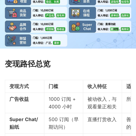
变现路径总览
变现方式
门槛
收入特征
适合
广告收益
1000 订阅 +
被动收入，与
所有
4000 小时
观看量正相关
Super Chat/
500 订阅（早
直播打赏收入
善于
贴纸
期访问）
的创