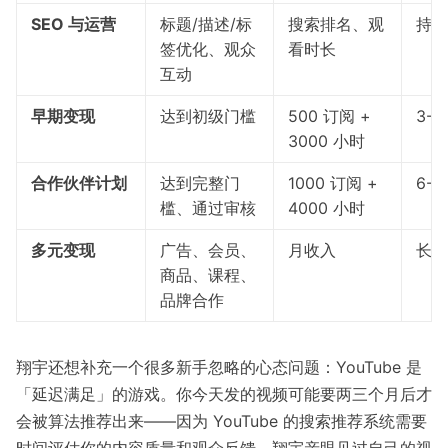
SEO 与运营
标题/描述/标
搜索排名、观
持续
签优化、观众
看时长
互动
早期变现
达到初级门槛
500 订阅 +
3-6
3000 小时
合作伙伴计划
达到完整门
1000 订阅 +
6-1
槛、通过审核
4000 小时
多元变现
广告、会员、
月收入
长期
商品、课程、
品牌合作
翔宇还想补充一个很多新手忽略的心态问题：YouTube 是
「延迟满足」的游戏。你今天发的视频可能要两三个月后才
会被算法推荐出来——因为 YouTube 的搜索推荐系统需要
时间评估你的内容质量和观众反馈。翔宇亲眼见过自己的视