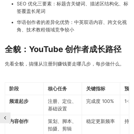
SEO 优化三要素：标题含关键词、描述区结构化、标
签覆盖长尾词
华语创作者的差异化优势：中英双语内容、跨文化视
角、技术教程领域竞争较小
全貌：YouTube 创作者成长路径
先看全貌，搞懂从注册到赚钱要走哪几步，每步做什么。
阶段
核心任务
关键指标
预计
频道起步
注册、定位、
完成度 100%
1-2
基础设置
内容创作
策划、脚本、
稳定更新频率
持续
拍摄、剪辑