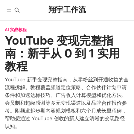
翔宇工作流
AI 实战教程
首页
全部文章
YouTube 变现完整指
YouTube
自动化工作流
南：新手从 0 到 1 实用
微信公众号
实战教程
X/Twitter
入门教程
教程
学员实践
AI 编程
课程
YouTube 新手变现完整指南，从零粉丝到开通收益的全
国内版 FlowUS
流程拆解。教程覆盖频道定位策略、合作伙伴计划申请
国际版 BMC
条件和加速达标技巧、广告收入计算模型和优化方法、
分类
会员制和超级感谢等多元变现渠道以及品牌合作报价参
关于
考。附频道起步期内容规划模板和六个月成长里程碑，
帮助想通过 YouTube 创收的新人建立清晰的变现路径
认知。