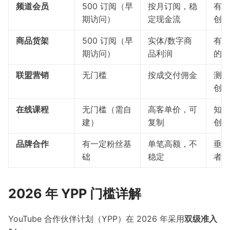
频道会员
500 订阅（早
按月订阅，稳
有忠
期访问）
定现金流
创作
商品货架
500 订阅（早
实体/数字商
有品
期访问）
品利润
的创
联盟营销
无门槛
按成交付佣金
测评
创作
在线课程
无门槛（需自
高客单价，可
知识
建）
复制
创作
品牌合作
有一定粉丝基
单笔高额，不
垂直
础
稳定
者
2026 年 YPP 门槛详解
YouTube 合作伙伴计划（YPP）在 2026 年采用
双级准入