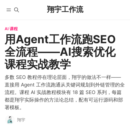
翔宇工作流
AI 课程
首页
全部文章
用Agent工作流跑SEO
YouTube
自动化工作流
全流程——AI搜索优化
微信公众号
实战教程
X/Twitter
入门教程
课程实战教学
学员实践
AI 编程
课程
多数 SEO 教程停在理论层面，翔宇的做法不一样——
国内版 FlowUS
直接用 Agent 工作流跑通从关键词规划到外链管理的全
国际版 BMC
流程。课程 AI 实战教程模块有 18 篇 SEO 系列，每篇
分类
都是翔宇实际操作的方法论总结，配有可运行源码和部
关于
署模板。
翔宇