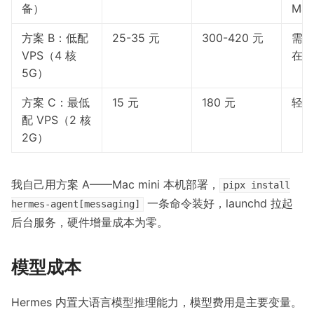
备）
Mac
方案 B：低配
25-35 元
300-420 元
需要
VPS（4 核
在线
5G）
方案 C：最低
15 元
180 元
轻量
配 VPS（2 核
2G）
我自己用方案 A——Mac mini 本机部署，
pipx install
一条命令装好，launchd 拉起
hermes-agent[messaging]
后台服务，硬件增量成本为零。
模型成本
Hermes 内置大语言模型推理能力，模型费用是主要变量。