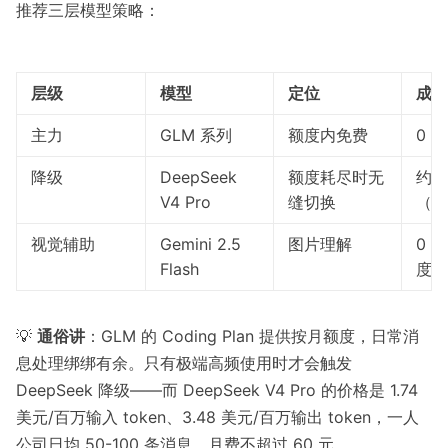
推荐三层模型策略：
层级
模型
定位
成本
主力
GLM 系列
额度内免费
0 元
降级
DeepSeek
额度耗尽时无
约 5
V4 Pro
缝切换
（满
视觉辅助
Gemini 2.5
图片理解
0 
Flash
度）
💡
通俗讲
：GLM 的 Coding Plan 提供按月额度，日常消
息处理绑绑有余。只有极端高频使用时才会触发
DeepSeek 降级——而 DeepSeek V4 Pro 的价格是 1.74
美元/百万输入 token、3.48 美元/百万输出 token，一人
公司日均 50-100 条消息，月费不超过 60 元。