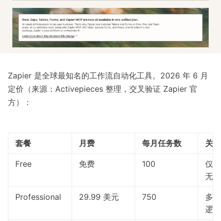
Zapier 是全球最知名的工作流自动化工具。2026 年 6 月
定价（来源：
Activepieces 整理
，交叉验证
Zapier 官
方
）：
套餐
月费
每月任务数
关键
Free
免费
100
仅两
无条
Professional
29.99 美元
750
多步
逻辑