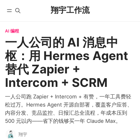
翔宇工作流
AI 编程
首页
全部文章
一人公司的 AI 消息中
YouTube
自动化工作流
枢：用 Hermes Agent
微信公众号
实战教程
X/Twitter
入门教程
替代 Zapier +
学员实践
AI 编程
Intercom + SCRM
课程
国内版 FlowUS
一人公司跑 Zapier + Intercom + 有赞，一年工具费轻
国际版 BMC
松过万。Hermes Agent 开源自部署，覆盖客户应答、
分类
内容分发、竞品监控、日报汇总全流程，年成本压到
关于
500 元以内——省下的钱够买一年 Claude Max。
翔宇