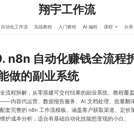
翔宇工作流
自动化工作流
实战教程
入门教程
AI 编程
课程
分类
最新文章
AI 编程
HERMES AGENT
/
号
Hermes Kanban 
29. n8n 自动化赚钱全流
成复杂任务
能做的副业系统
AI 编程
HERMES AGENT
/
Hermes Agent
赚钱全流程拆解，从零搭建可交付结果的副业系统。教程覆
Token 追踪
——内容代运营、数据报告服务、AI 文档处理、批量翻
配套完整的 n8n 工作流模板。涵盖客户获取渠道、定价
AI 编程
HERMES AGENT
/
维护成本分析，适合有基础自动化技能想变现的小白。
Hermes Agent +