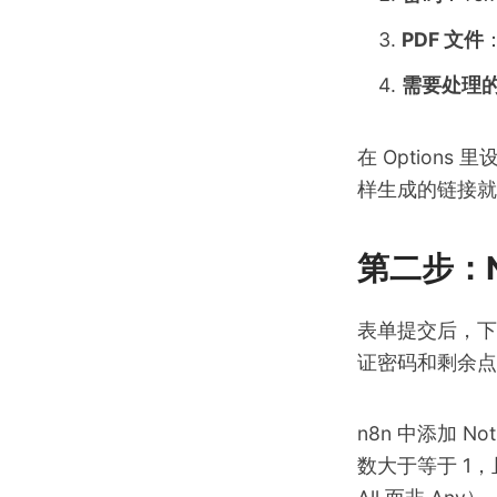
PDF 文件
：
需要处理
在 Option
样生成的链接就
第二步：N
表单提交后，下一
证密码和剩余点数
n8n 中添加 No
数大于等于 1