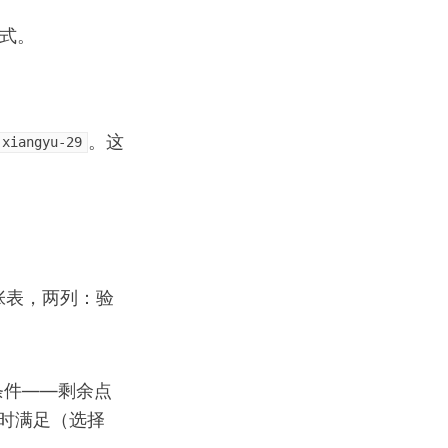
格式。
。
。这
xiangyu-29
一张表，两列：验
。
置筛选条件——剩余点
同时满足（选择