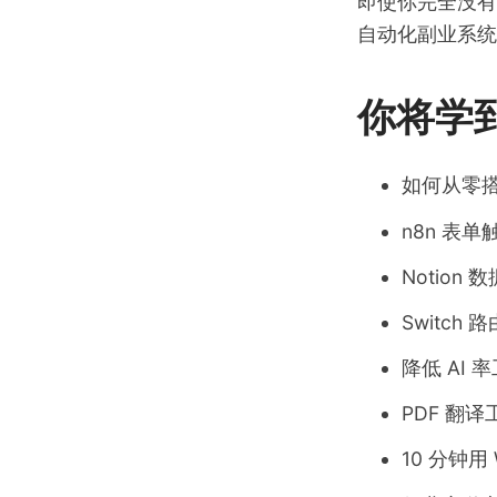
即使你完全没有
自动化副业系统
你将学
如何从零搭
n8n 表
Notio
Switc
降低 AI
PDF 翻译
10 分钟用 