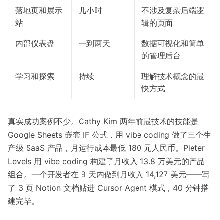
落地页和展示
几小时
不涉及复杂后端逻
站
辑的页面
内部仪表盘
一到两天
数据可视化和简单
的管理后台
学习和探索
持续
理解技术概念的最
快方式
真实成功案例不少。
Cathy Kim
两年前最技术的技能是
Google Sheets 嵌套 IF 公式，用 vibe coding 做了三个生
产级 SaaS 产品，月运行成本最低 180 元人民币。
Pieter
Levels
用 vibe coding 构建了月收入
13.8 万美元
的产品
组合。一个开发者
在 9 天内
做到月收入 14,127 美元——写
了 3 页 Notion 文档贴进 Cursor Agent 模式，40 分钟搭
建完毕。