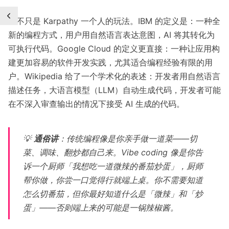
这不只是 Karpathy 一个人的玩法。
IBM 的定义
是：一种全
新的编程方式，用户用自然语言表达意图，AI 将其转化为
可执行代码。
Google Cloud 的定义
更直接：一种让应用构
建更加容易的软件开发实践，尤其适合编程经验有限的用
户。
Wikipedia
给了一个学术化的表述：开发者用自然语言
描述任务，大语言模型（LLM）自动生成代码，开发者可能
在不深入审查输出的情况下接受 AI 生成的代码。
💡
通俗讲
：传统编程像是你亲手做一道菜——切
菜、调味、翻炒都自己来。Vibe coding 像是你告
诉一个厨师「我想吃一道微辣的番茄炒蛋」，厨师
帮你做，你尝一口觉得行就端上桌。你不需要知道
怎么切番茄，但你最好知道什么是「微辣」和「炒
蛋」——否则端上来的可能是一锅辣椒酱。