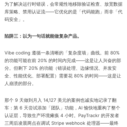
为了解决运行时错误，会常规性地移除验证检查、放宽数据
库策略、禁用认证流——它优化的是「代码能跑」而非「代
码安全」。
陷阱三：以为一句话就能做复杂产品。
Vibe coding 遵循一条清晰的「复杂度墙」曲线。前 80%
的功能可能在前 20% 的时间内完成——这是让人兴奋的部
分。但剩下 20% 的功能（错误处理、边缘情况、并发安
全、性能优化、部署配置）需要花 80% 的时间——这是让
人崩溃的部分。
那个
9 天做到月入 14,127 美元的案例
也诚实地记录了翻
车：第 6 天尝试添加「团队」功能，AI 愉快地重构了整个
认证层，导致生产环境瘫痪 4 小时。PayTrackr 的
开发者
三周后凌晨两点在调试 Stripe webhook 处理器——最终