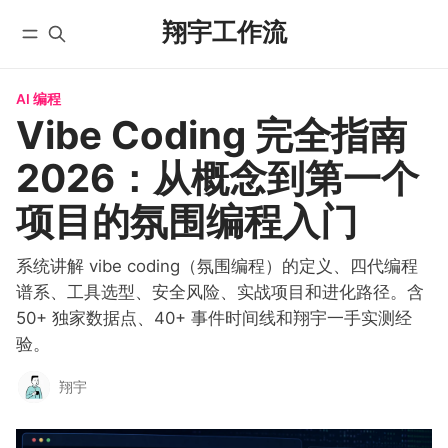
翔宇工作流
AI 编程
首页
全部文章
Vibe Coding 完全指南
YouTube
自动化工作流
2026：从概念到第一个
微信公众号
实战教程
X/Twitter
入门教程
项目的氛围编程入门
学员实践
AI 编程
课程
系统讲解 vibe coding（氛围编程）的定义、四代编程
国内版 FlowUS
谱系、工具选型、安全风险、实战项目和进化路径。含
国际版 BMC
50+ 独家数据点、40+ 事件时间线和翔宇一手实测经
分类
验。
关于
翔宇