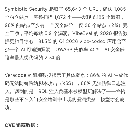
Symbiotic Security
爬取了 65,643 个 URL，确认 1,085
个独立站点，完整扫描 1,072 个——发现 6,185 个漏洞，
98% 的站点至少有一个安全缺陷，仅 26 个站点（2%）完
全干净，平均每站 5.9 个漏洞。
VibeEval 的 2026 报告
数
据更触目惊心：91.5% 的 Q1 2026 vibe-coded 应用含至
少一个 AI 可追溯漏洞，OWASP 失败率 45%，AI 安全缺
陷率是人类代码的 2.74 倍。
Veracode 的细项数据
揭示了具体弱点：86% 的 AI 生成代
码无法防御跨站脚本攻击（XSS），88% 无法防御日志注
入。讽刺的是，SQL 注入倒基本被模型层解决了——恰恰
是那些不在入门安全培训中出现的漏洞类别，模型才会崩
溃。
CVE 追踪数据：