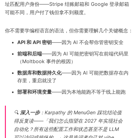
址匹配用户身份——Stripe 结账邮箱和 Google 登录邮箱
可能不同，用户付了钱但拿不到额度。
你不需要学编程语言的语法，但你需要理解几个关键概念：
API 和 API 密钥
——因为 AI 不会帮你管密钥安全
前端和后端
——因为 AI 可能把密钥写在前端代码里
（
Moltbook 事件
的根因）
数据库和数据持久化
——因为 AI 可能把数据存在内
存里，重启就没了
部署和环境变量
——因为本地能跑不等于线上能跑
🔍
深入一步
：Karpathy 的 MenuGen 踩坑结论值
得反复读——「我们怎么指望在 2027 年实现社会
自动化？所有这些配置工作和状态甚至不是 LLM
可以访问或操纵的。」这是造词者自己对 vibe