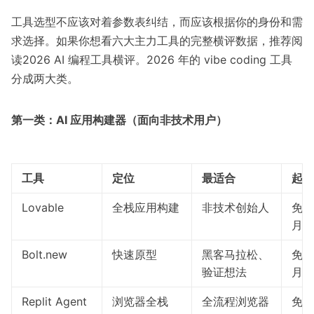
工具选型不应该对着参数表纠结，而应该根据你的身份和需
求选择。如果你想看六大主力工具的完整横评数据，推荐阅
读
2026 AI 编程工具横评
。2026 年的 vibe coding 工具
分成两大类。
第一类：AI 应用构建器（面向非技术用户）
工具
定位
最适合
起步
Lovable
全栈应用构建
非技术创始人
免费 
月
Bolt.new
快速原型
黑客马拉松、
免费 
验证想法
月
Replit Agent
浏览器全栈
全流程浏览器
免费 