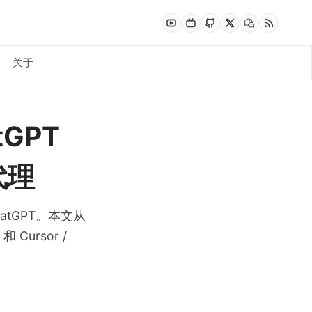
关于
多 Agent 编排：让多个 Agent 并行协作完
tGPT
代理
 成本控制实战：模型路由 + 凭据池轮换 +
hatGPT。本文从
Cursor /
 Home Assistant：用 AI 语音管家控制全屋