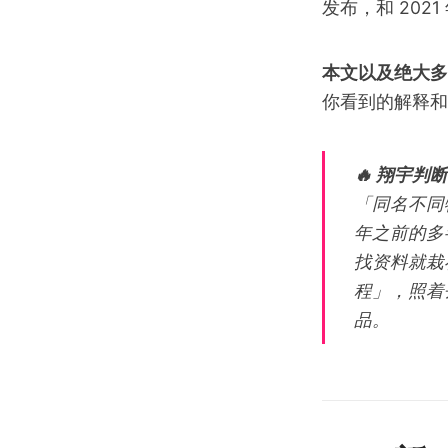
发布，和 202
本文以及绝大多数
你看到的解释和
🔥 翔宇判
「同名不同
年之前的多半
找资料就栽在
程」，照着
品。