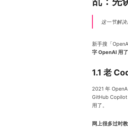
乱：先
这一节解决
新手搜「Open
字 OpenAI 用
1.1 老 
2021 年 Op
GitHub Cop
用了。
网上很多过时教程