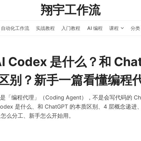
翔宇工作流
自动化工作流
实战教程
入门教程
AI 编程
课程
分类
最新文章
AI 编程
HERMES AGENT
/
号
Hermes Kanban 
AI Codex 是什么？和 Cha
成复杂任务
区别？新手一篇看懂编程
AI 编程
HERMES AGENT
/
Hermes Agent
dex 是「编程代理」（Coding Agent），不是会写代码的 C
Token 追踪
dex 是什么、和 ChatGPT 的本质区别、4 层概念递进、和 
pilot 怎么分工、新手怎么开始用。
AI 编程
HERMES AGENT
/
Hermes Agent +