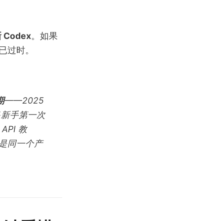
Codex
。如果
半已过时。
期
——2025
很多新手第一次
PI 教
不是同一个产