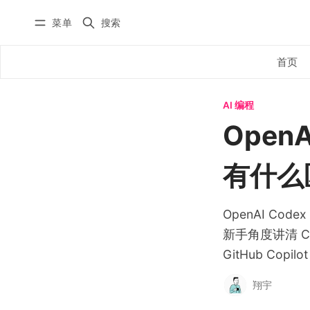
菜单
搜索
首页
全部文章
首页
YouTube
AI 编程
自动化工作流
微信公众
Open
实战教程
X/Twitter
入门教程
有什么
学员实践
AI 编程
课程
OpenAI Co
国内版 FlowUS
新手角度讲清 Co
国际版 BMC
GitHub Co
分类
翔宇
关于