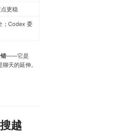
检查点更稳
全；Codex 委
全错
——它是
不是聊天的延伸。
越搜越