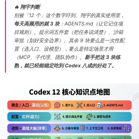
🔥 翔宇判断
别被「12 个」这个数字吓到。翔宇的真实使用里，
每天高频用的就 3 块
：AGENTS.md（让它记住项
目规则）、提示词五件套（把任务说清楚）、沙箱
审批（划好安全边界）。其余 9 块要么是一次性配
置（选入口、设模型），要么是特定场景才用
（MCP、子代理、团队协作）。
新手把这 3 块练
熟，就已经能稳定吃到 Codex 八成的好处了。