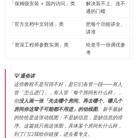
「保姆级安装 + 国内访问」类
解决装不上、连不
通的门槛
「官方文档中文转述」类
把每个功能讲全、
讲准
「资深工程师参数实测」类
给老手一份调优参
考
💡 通俗讲
这些教程不是写得不好，是它们各管一段——有人
管「怎么进门」，有人管「每个房间长什么样」，
但
没人画一张「先去哪个房间、再去哪个、哪几个
房间你这辈子可能都不用进」的动线图
。新手最缺
的恰恰是这张动线图：不是缺信息，是缺信息的排
序。这篇就只画这张图，具体某个房间长什么样，
到了门口我给你链接，进去看专文。