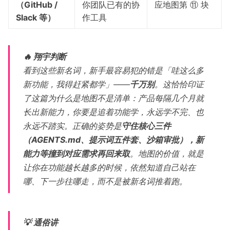
（GitHub /
你团队已有的协
应地图第 ⑪ 块
Slack 等）
作工具
🔥 翔宇判断
看到这些新名词，新手最容易犯的错是「哇这么多
新功能，我得赶紧都学」——
千万别
。这恰恰印证
了这篇为什么是地图不是清单：产品每隔几个月就
长出新能力，你要是追着功能学，永远学不完、也
永远不踏实。正确的姿势是
守住核心三件
（AGENTS.md、提示词五件套、沙箱审批），新
能力等撞到对应需求再回来取
。地图的价值，就是
让你在功能越长越多的时候，依然知道自己站在
哪、下一步往哪走，而不是被新名词推着跑。
💡 通俗讲