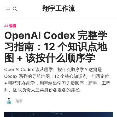
翔宇工作流
AI 编程
首页
全部文章
OpenAI Codex 完整学
YouTube
自动化工作流
习指南：12 个知识点地
微信公众号
实战教程
X/Twitter
入门教程
图 + 该按什么顺序学
学员实践
AI 编程
课程
OpenAI Codex 该从哪学、按什么顺序学？这篇是
国内版 FlowUS
Codex 系列的导航地图：12 个核心知识点一句话定位
国际版 BMC
+ 哪些现在能学，翔宇给出学习先后顺序，新手、工程
分类
师、团队负责人三类身份各走各的路径。
关于
翔宇