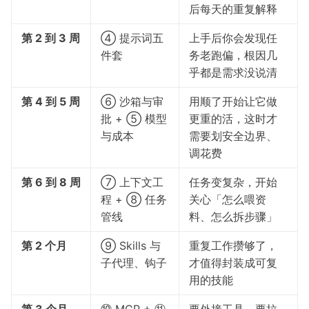
后每天的重复解释
第 2 到 3 周
④ 提示词五
上手后你会发现任
件套
务老跑偏，根因几
乎都是需求没说清
第 4 到 5 周
⑥ 沙箱与审
用顺了开始让它做
批 + ⑤ 模型
更重的活，这时才
与成本
需要划安全边界、
调花费
第 6 到 8 周
⑦ 上下文工
任务变复杂，开始
程 + ⑧ 任务
关心「怎么喂资
管线
料、怎么拆步骤」
第 2 个月
⑨ Skills 与
重复工作攒够了，
子代理、钩子
才值得封装成可复
用的技能