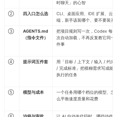
时聊天」的心智
②
四入口怎么选
CLI、桌面应用、IDE 扩展、云
端，新手该装哪个、要不要装齐
③
AGENTS.md
把项目规则写一次，Codex 每
（指令文件）
次自动加载，不再反复教它同一
件事
④
提示词五件套
用「目标 / 上下文 / 输入 / 约束
/ 完成标准」把模糊需求写成能
执行的任务
⑤
模型与成本
一个任务用哪个档位的模型、怎
么平衡速度质量和花费
⑥
沙箱与审批
让 AI 自动改代码时，哪些动作