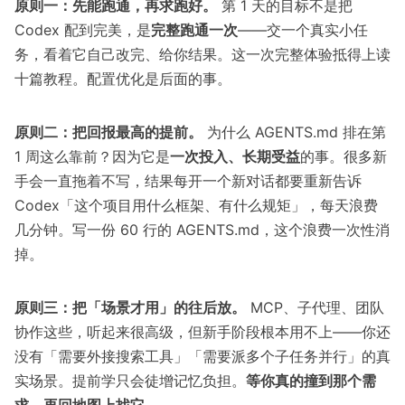
原则一：先能跑通，再求跑好。
第 1 天的目标不是把
Codex 配到完美，是
完整跑通一次
——交一个真实小任
务，看着它自己改完、给你结果。这一次完整体验抵得上读
十篇教程。配置优化是后面的事。
原则二：把回报最高的提前。
为什么 AGENTS.md 排在第
1 周这么靠前？因为它是
一次投入、长期受益
的事。很多新
手会一直拖着不写，结果每开一个新对话都要重新告诉
Codex「这个项目用什么框架、有什么规矩」，每天浪费
几分钟。写一份 60 行的 AGENTS.md，这个浪费一次性消
掉。
原则三：把「场景才用」的往后放。
MCP、子代理、团队
协作这些，听起来很高级，但新手阶段根本用不上——你还
没有「需要外接搜索工具」「需要派多个子任务并行」的真
实场景。提前学只会徒增记忆负担。
等你真的撞到那个需
求，再回地图上找它。