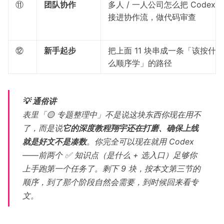
⑪
团队协作
多人 / 一人公司怎么把 Codex
接进协作流，做代码审查
⑫
新手起步
把上面 11 块串成一条「该按什
么顺序学」的路径
💡 通俗讲
表里「🟡 专题整理中」不是说这块东西你现在用不
了，而是说
它的深度教程翔宇还在打磨、确保上线
就是好文不是凑数
。你完全可以现在就用 Codex
——前两个 ✅ 知识点（是什么 + 选入口）足够你
上手跑第一个任务了。剩下 9 块，按本文第三节的
顺序，到了那个阶段自然会需要，到时候回来看专
文。