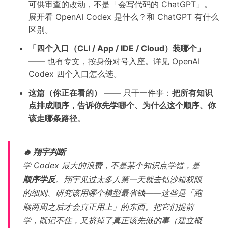
可供审查的改动，不是「会写代码的 ChatGPT」。
展开看
OpenAI Codex 是什么？和 ChatGPT 有什么
区别
。
「四个入口（CLI / App / IDE / Cloud）装哪个」
—— 也有专文，按身份对号入座。详见
OpenAI
Codex 四个入口怎么选
。
这篇（你正在看的）
—— 只干一件事：
把所有知识
点排成顺序，告诉你先学哪个、为什么这个顺序、你
该走哪条路径
。
🔥 翔宇判断
学 Codex 最大的浪费，不是某个知识点学错，是
顺序学反
。翔宇见过太多人第一天就去钻沙箱权限
的细则、研究该用哪个模型最省钱——这些是「跑
顺两周之后才会真正用上」的东西。把它们提前
学，既记不住，又挤掉了真正该先做的事（建立概