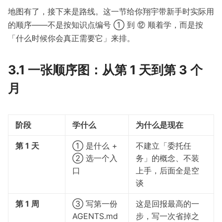
地图有了，接下来是路线。这一节给你翔宇带新手时实际用
的顺序——不是按知识点编号 ① 到 ⑫ 顺着学，而是按
「什么时候你会真正需要它」来排。
3.1 一张顺序图：从第 1 天到第 3 个
月
阶段
学什么
为什么是现在
第 1 天
① 是什么 +
不建立「委托任
② 选一个入
务」的概念、不装
口
上手，后面全是空
谈
第 1 周
③ 写第一份
这是回报最高的一
AGENTS.md
步，写一次省掉之