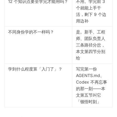
12 个知识点要全学完才能用吗？
不用。学完前 3
个就能上手干
活，剩下 9 个边
用边补
不同身份学的不一样吗？
是。新手、工程
师、团队负责人
三条路径分岔，
本文第四节分别
给
学到什么程度算「入门了」？
写完第一份
AGENTS.md、
Codex 不再忘事
的那一刻——本
文第五节叫它
「顿悟时刻」