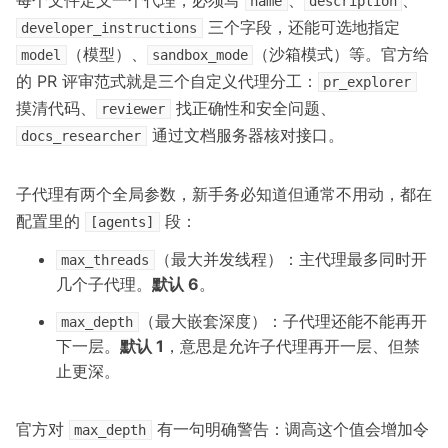
每个文件定义一个代理，必须写
、
、
name
description
三个字段，还能可选地指定
developer_instructions
（模型）、
（沙箱模式）等。官方给
model
sandbox_mode
的 PR 评审范式就是三个自定义代理分工：
pr_explorer
摸清代码、
找正确性和安全问题、
reviewer
通过文档服务器核对接口。
docs_researcher
子代理有两个全局参数，新手务必知道但通常不用动，都在
配置里的
段：
[agents]
（最大并发线程）：主代理最多同时开
max_threads
几个子代理。
默认 6
。
（最大嵌套深度）：子代理还能不能再开
max_depth
下一层。
默认 1
，意思是允许子代理再开一层、但禁
止更深。
官方对
有一句明确警告：调高这个值会增加令
max_depth