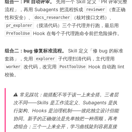
组合一：PR 自动评审。
先用一个 Skill 定义「PR 评审完整
流程」，再用 Subagents 把流程拆成
（查正确
reviewer
性和安全）、
（核对接口文档）、
docs_researcher
（摸清代码）三个子代理并行跑，最后用
pr_explorer
Hook 在每个子代理跑命令前拦危险操作。
PreToolUse
组合二：bug 修复标准流程。
Skill 定义「修 bug 的标准
套路」，先用
子代理扫清代码，主代理用
explorer
改代码，改完用
Hook 自动跑 lint
worker
PostToolUse
校验。
⚠️ 常见踩坑：能搭配不等于该一上来全搭。三者层
次不同——Skills 是工作流定义、Subagents 是执
行架构、Hooks 是治理机制——彼此独立设计但能
协同。新手的正确做法是先单独把一种用顺，再考
虑组合；三个一上来全开，学习曲线陡到容易直接