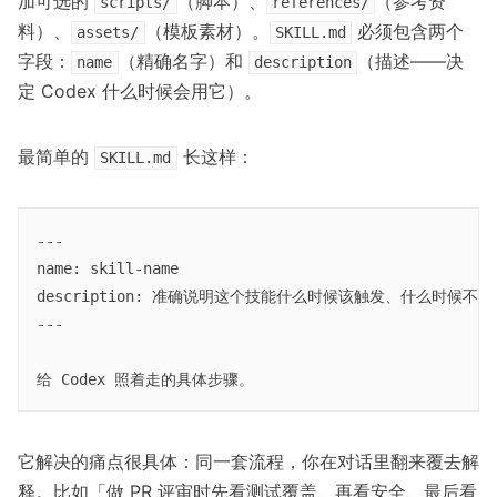
加可选的
（脚本）、
（参考资
scripts/
references/
料）、
（模板素材）。
必须包含两个
assets/
SKILL.md
字段：
（精确名字）和
（描述——决
name
description
定 Codex 什么时候会用它）。
最简单的
长这样：
SKILL.md
---

name: skill-name

description: 准确说明这个技能什么时候该触发、什么时候不该
---

它解决的痛点很具体：同一套流程，你在对话里翻来覆去解
释。比如「做 PR 评审时先看测试覆盖、再看安全、最后看