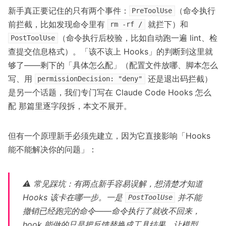
新手真正要记住的只有两个事件：
（命令执行
PreToolUse
前拦截，比如发现命令里有
就拦下）和
rm -rf /
（命令执行后校验，比如自动跑一遍 lint、检
PostToolUse
查提交信息格式）。「该不该上 Hooks」的判断到这里就
够了——剩下的「具体怎么配」（配置文件放哪、脚本怎么
写、用
还是退出码拦截）
permissionDecision: "deny"
是另一个话题，我们专门写在
Claude Code Hooks 怎么
配
那篇里逐字段拆，本文不展开。
但有一个原理新手必须先建立，因为它直接影响「Hooks
能不能解决你的问题」：
⚠️ 常见踩坑：有两点新手容易误解，想清楚才知道
Hooks 该卡在哪一步。一是
并不能
PostToolUse
撤销已经跑完的命令——命令执行了就收不回来，
hook 能做的只是把反馈替换成工具结果、让模型