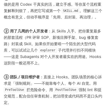
做的是用 Codex 干真实的活，建立手感。等你某个流程重
复解释到烦了，再把它写成第一个
。理解这三个
SKILL.md
概念有意义，但动手顺序是「先用、后封装、再治理」。
② 用了几周的个人开发者
：从 Skills 入手。把你重复最多
的那套流程（PR 评审 SOP、新项目脚手架、bug 修复套
路）封装成 Skill。如果你开始要啃一个陌生的大型代码
库，可以试试让几个
子代理并行扫不同模块
explorer
——这是 Subagents 对个人开发者最实在的用途。Hooks
这阶段一般还用不上。
③ 团队 / 项目维护者
：直接上 Hooks。团队场景的核心诉
求是「强制规则」——不能靠每个人、每个 AI 自觉。用
拦危险命令、用
强制 lint 和提
PreToolUse
PostToolUse
交规范，配合信任审查机制，把治理变成代码而不是口头约
定。