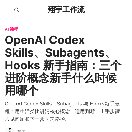
翔宇工作流
AI 编程
首页
全部文章
OpenAI Codex
YouTube
自动化工作流
Skills、Subagents、
微信公众号
实战教程
X/Twitter
入门教程
Hooks 新手指南：三个
学员实践
AI 编程
进阶概念新手什么时候
课程
国内版 FlowUS
用哪个
国际版 BMC
分类
OpenAI Codex Skills、Subagents 与 Hooks新手教
关于
程：用生活类比讲清核心概念、适用判断、上手步骤、
常见问题和下一步学习路径。
翔宇