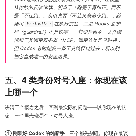
从你给的反馈继续，相当于「跑完了再纠正」而不
是「不让跑」。所以真要「不让某条命令跑」，必
须用
在执行前拦。二是 Hooks 是护
PreToolUse
栏（guardrail）不是铁牢——它能拦命令、文件编
辑和工具调用服务器（MCP）调用这类常见路径，
但 Codex 有时能换一条工具路径绕过去，所以别
把它当成唯一的安全边界。
五、4 类身份对号入座：你现在该
上哪一个
讲清三个概念之后，回到最实际的问题——以你现在的状
态，三个里先碰哪个？对号入座。
① 刚装好 Codex 的纯新手
：三个都先别碰。你现在最该