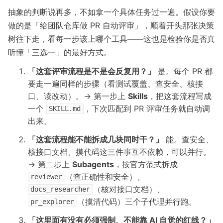
抽象的判断说再多，不如拿一个具体任务过一遍。假设你要
做的是「给团队仓库做 PR 自动评审」，顺着开头那张决策
树往下走，看每一步该上哪个工具——这也是检验你是否真
听懂「三选一」的最好方式。
「这套评审流程是不是会反复用？」
是。每个 PR 都
要走一遍同样的步骤（看测试覆盖、查安全、核接
口、读改动）。→ 第一步上
Skills
，把这套流程写成
一个
，下次匹配到 PR 评审任务就自动调
SKILL.md
出来。
「这套流程能不能拆成几块同时干？」
能。查安全、
核接口文档、摸代码这三件事互不依赖，可以并行。
→ 第二步上
Subagents
，按官方范式拆成
（查正确性和安全）、
reviewer
（核对接口文档）、
docs_researcher
（摸清代码）三个子代理并行跑。
pr_explorer
「这里面有没有必须强制、不能靠 AI 自觉的红线？」