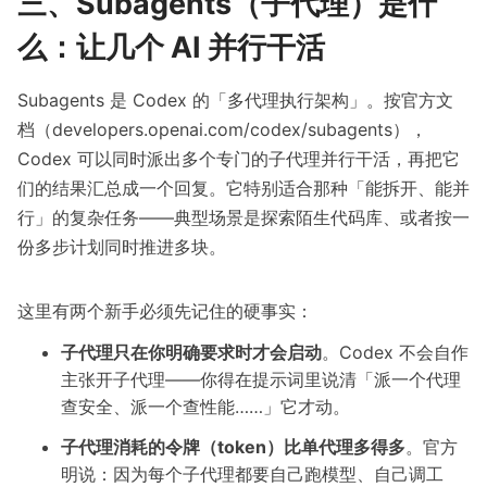
三、Subagents（子代理）是什
么：让几个 AI 并行干活
Subagents 是 Codex 的「多代理执行架构」。按官方文
档（developers.openai.com/codex/subagents），
Codex 可以同时派出多个专门的子代理并行干活，再把它
们的结果汇总成一个回复。它特别适合那种「能拆开、能并
行」的复杂任务——典型场景是探索陌生代码库、或者按一
份多步计划同时推进多块。
这里有两个新手必须先记住的硬事实：
子代理只在你明确要求时才会启动
。Codex 不会自作
主张开子代理——你得在提示词里说清「派一个代理
查安全、派一个查性能……」它才动。
子代理消耗的令牌（token）比单代理多得多
。官方
明说：因为每个子代理都要自己跑模型、自己调工