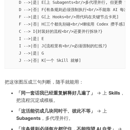
    D -->|是| E[上 Subagents<br/>多代理并行, 但更费 tok
    D -->|否| F{有条规则必须强制执行<br/>不能靠 AI 每次自
    F -->|是| G[上 Hooks<br/>用代码在关键节点卡死]

    F -->|否| H[三个都先别碰<br/>继续用 Codex 攒手感]

    C --> I{封装好的流程<br/>还要并行拆块?}

    I -->|是| E

    I -->|否| J{流程里有<br/>必须强制的红线?}

    J -->|是| G

把这张图压成三句判断，随手就能用：
「同一套话我已经重复解释好几遍了」
→ 上
Skills
，
把流程沉淀成模板。
「这活能切成几块同时干、彼此不等」
→ 上
Subagents
，多代理并行。
「这条规则必须每次都守住，不能指望 AI 自觉」
→