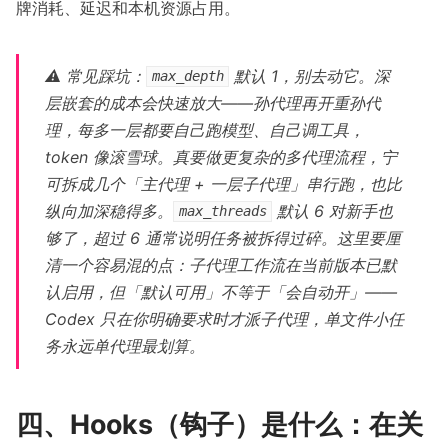
牌消耗、延迟和本机资源占用。
⚠️ 常见踩坑：
默认 1，别去动它。深
max_depth
层嵌套的成本会快速放大——孙代理再开重孙代
理，每多一层都要自己跑模型、自己调工具，
token 像滚雪球。真要做更复杂的多代理流程，宁
可拆成几个「主代理 + 一层子代理」串行跑，也比
纵向加深稳得多。
默认 6 对新手也
max_threads
够了，超过 6 通常说明任务被拆得过碎。这里要厘
清一个容易混的点：子代理工作流在当前版本已默
认启用，但「默认可用」不等于「会自动开」——
Codex 只在你明确要求时才派子代理，单文件小任
务永远单代理最划算。
四、Hooks（钩子）是什么：在关