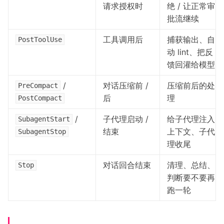
请求授权时
绝 / 让正常审
批流继续
工具调用后
捕获输出、自
PostToolUse
动 lint、把反
馈回灌给模型
/
对话压缩前 /
压缩前后的处
PreCompact
后
理
PostCompact
/
子代理启动 /
给子代理注入
SubagentStart
结束
上下文、子代
SubagentStop
理收尾
对话回合结束
清理、总结、
Stop
判断要不要再
跑一轮