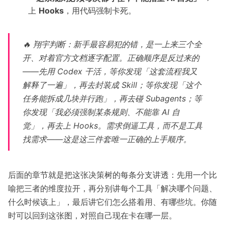
上
Hooks
，用代码强制卡死。
🔥 翔宇判断：新手最容易犯的错，是一上来三个全
开、对着官方文档逐字配置。正确顺序是反过来的
——先用 Codex 干活，等你发现「这套流程我又
解释了一遍」，再去封装成 Skill；等你发现「这个
任务能拆成几块并行跑」，再去碰 Subagents；等
你发现「我必须强制某条规则、不能靠 AI 自
觉」，再去上 Hooks。需求倒逼工具，而不是工具
找需求——这是这三件套唯一正确的上手顺序。
后面的章节就是把这张决策树的每条分支讲透：先用一个比
喻把三者的维度拉开，再分别讲每个工具「解决哪个问题、
什么时候该上」，最后讲它们怎么搭着用、有哪些坑。你随
时可以回到这张图，对照自己现在卡在哪一层。