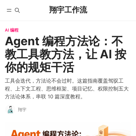
翔宇工作流
AI 编程
首页
全部文章
Agent 编程方法论：不
YouTube
自动化工作流
教工具教方法，让 AI 按
微信公众号
实战教程
X/Twitter
入门教程
你的规矩干活
学员实践
AI 编程
课程
工具会迭代，方法论不会过时。这篇指南覆盖驾驭工
国内版 FlowUS
程、上下文工程、思维框架、项目记忆、权限控制五大
国际版 BMC
方法论体系，串联 10 篇深度教程。
分类
翔宇
关于