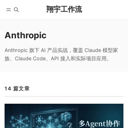
翔宇工作流
Anthropic
首页
全部文章
YouTube
自动化工作流
微信公众号
实战教程
Anthropic 旗下 AI 产品实战，覆盖 Claude 模型家
X/Twitter
入门教程
族、Claude Code、API 接入和实际项目应用。
学员实践
AI 编程
课程
国内版 FlowUS
14 篇文章
国际版 BMC
分类
关于