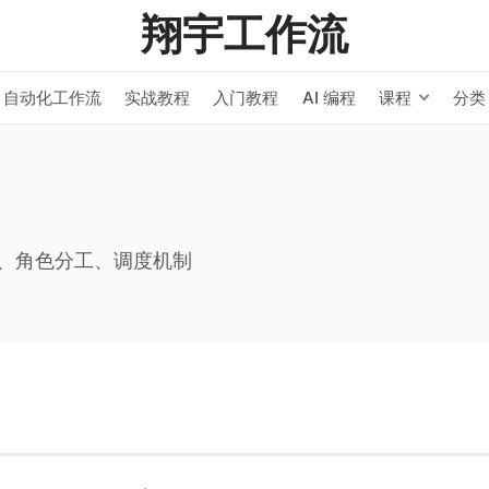
翔宇工作流
自动化工作流
实战教程
入门教程
AI 编程
课程
分类
最新文章
Hermes Kanban 
号
成复杂任务
分、角色分工、调度机制
Hermes Agent
Token 追踪
Hermes Agent +
智能家居