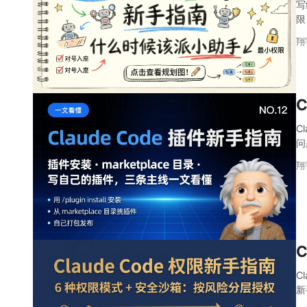
写
限
翔
C
C
问
翔
C
新