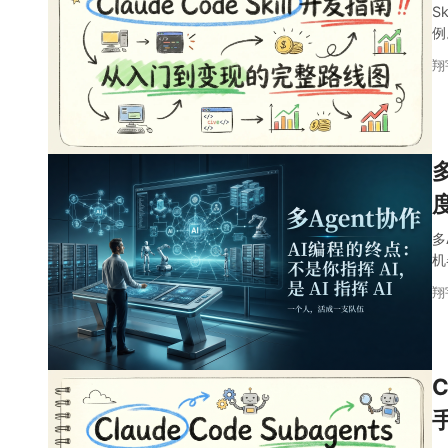
S
例
翔
多
机
翔
C