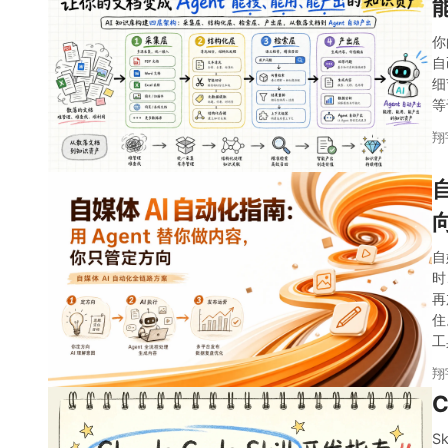
你
自
细
等
翔
自
时
再
住
工
翔
S