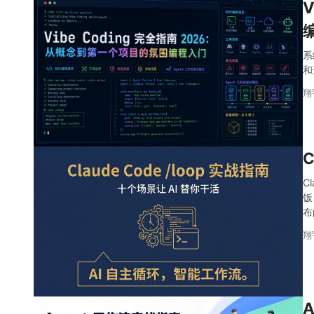
系
和
翔
C
C
饭
布
翔