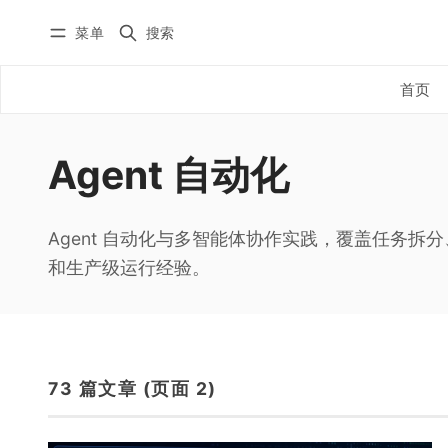
菜单
搜索
首页
全部文章
首页
YouTube
自动化工作流
Agent 自动化
微信公众
实战教程
X/Twitter
入门教程
Agent 自动化与多智能体协作实践，覆盖任务拆
学员实践
AI 编程
和生产级运行经验。
课程
国内版 FlowUS
国际版 BMC
73 篇文章 (页面 2)
分类
关于