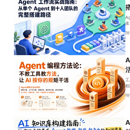
A
库
翔
工
权
翔