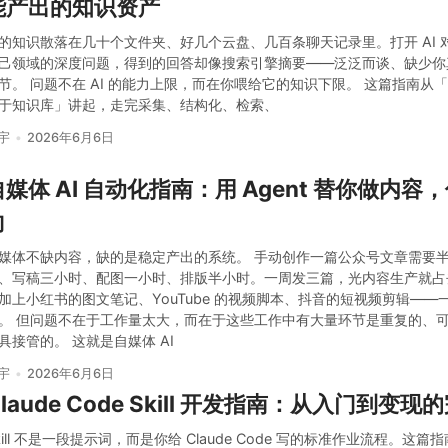
能产出的知识资产
的知识散落在几十个文件夹、好几个云盘、几百条聊天记录里。打开 AI 
己领域的深度问题，得到的回答却像搜索引擎摘要——泛泛而谈、缺少你
节。 问题不在 AI 的能力上限，而在你喂给它的知识下限。 这篇指南从
于知识库」讲起，走完采集、结构化、检索、
宇
2026年6月6日
自媒体 AI 自动化指南：用 Agent 替你做内容
向
媒体不缺内容，缺的是稳定产出的系统。 手动创作一篇公众号文章需要
、写稿三小时、配图一小时、排版半小时。一周发三篇，光内容生产就占
加上小红书的图文笔记、YouTube 的视频脚本、抖音的短视频剪辑——
。 但问题不在于工作量太大，而在于这些工作中有大量环节是重复的、
具接管的。 这就是自媒体 AI
宇
2026年6月6日
Claude Code Skill 开发指南：从入门到变
kill 不是一段提示词，而是你给 Claude Code 写的标准作业流程。这