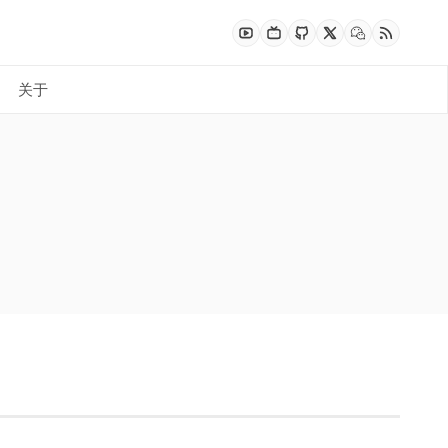
关于
多 Agent 编排：让多个 Agent 并行协作完
 成本控制实战：模型路由 + 凭据池轮换 +
 Home Assistant：用 AI 语音管家控制全屋