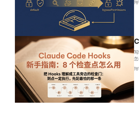
翔
C
写
怎
翔