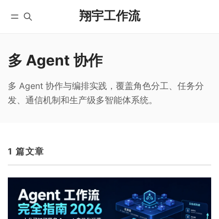
翔宇工作流
多 Agent 协作
首页
全部文章
YouTube
自动化工作流
微信公众号
实战教程
多 Agent 协作与编排实践，覆盖角色分工、任务分
X/Twitter
入门教程
发、通信机制和生产级多智能体系统。
学员实践
AI 编程
课程
国内版 FlowUS
1 篇文章
国际版 BMC
分类
关于