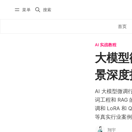
菜单
搜索
首页
全部文章
首页
YouTube
AI 实战教程
自动化工作流
微信公众
大模型
实战教程
X/Twitter
入门教程
景深度
学员实践
AI 编程
课程
AI 大模型微
国内版 FlowUS
词工程和 RA
国际版 BMC
调和 LoRA 
等真实行业案例
分类
关于
翔宇