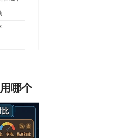
动
产
该用哪个