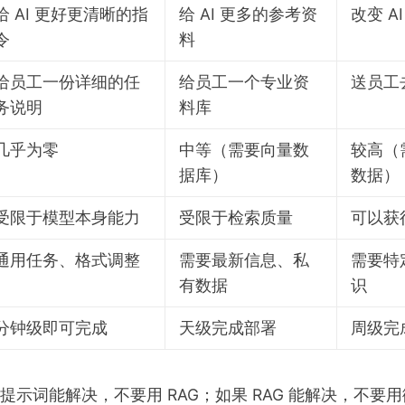
给 AI 更好更清晰的指
给 AI 更多的参考资
改变 AI
令
料
给员工一份详细的任
给员工一个专业资
送员工
务说明
料库
几乎为零
中等（需要向量数
较高（需
据库）
数据）
受限于模型本身能力
受限于检索质量
可以获
通用任务、格式调整
需要最新信息、私
需要特
有数据
识
分钟级即可完成
天级完成部署
周级完
提示词能解决，不要用 RAG；如果 RAG 能解决，不要