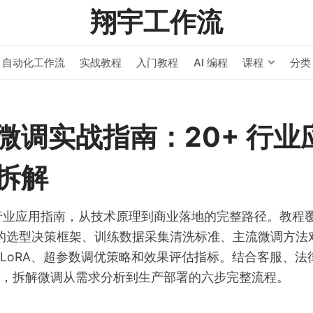
翔宇工作流
自动化工作流
实战教程
入门教程
AI 编程
课程
分类
最新文章
AI 编程
HERMES AGENT
/
号
Hermes Kanban 
微调实战指南：20+ 行业
成复杂任务
拆解
AI 编程
HERMES AGENT
/
Hermes Agent
调行业应用指南，从技术原理到商业落地的完整路径。教程
Token 追踪
G 的选型决策框架、训练数据采集清洗标准、主流微调方
和 QLoRA、超参数调优策略和效果评估指标。结合客服、
AI 编程
HERMES AGENT
/
，拆解微调从需求分析到生产部署的六步完整流程。
Hermes Agent +