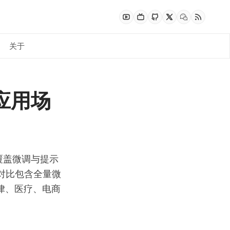
关于
多 Agent 编排：让多个 Agent 并行协作完
应用场
 成本控制实战：模型路由 + 凭据池轮换 +
覆盖微调与提示
法对比包含全量微
法律、医疗、电商
 Home Assistant：用 AI 语音管家控制全屋