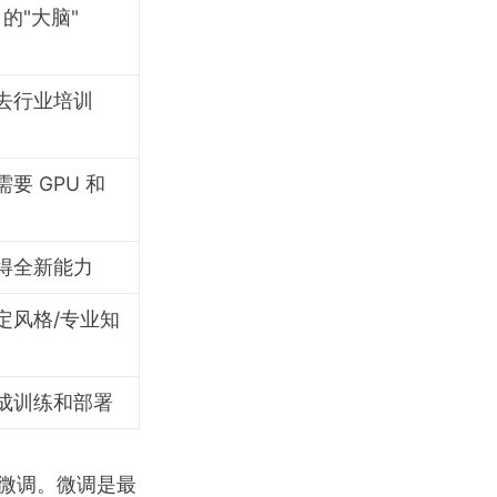
 的"大脑"
去行业培训
要 GPU 和
得全新能力
定风格/专业知
成训练和部署
用微调。微调是最